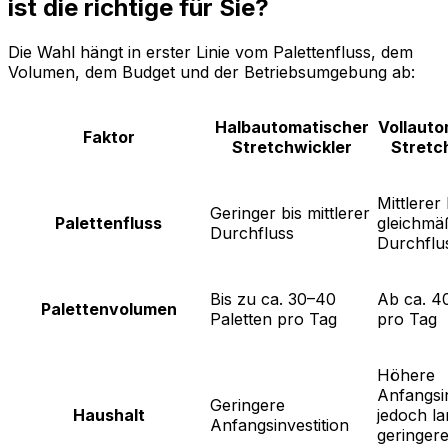
ist die richtige für Sie?
Die Wahl hängt in erster Linie vom Palettenfluss, dem
Volumen, dem Budget und der Betriebsumgebung ab:
Halbautomatischer
Vollauto
Faktor
Stretchwickler
Stretc
Mittlerer
Geringer bis mittlerer
Palettenfluss
gleichmä
Durchfluss
Durchflu
Bis zu ca. 30–40
Ab ca. 40
Palettenvolumen
Paletten pro Tag
pro Tag
Höhere
Anfangsin
Geringere
Haushalt
jedoch la
Anfangsinvestition
geringer