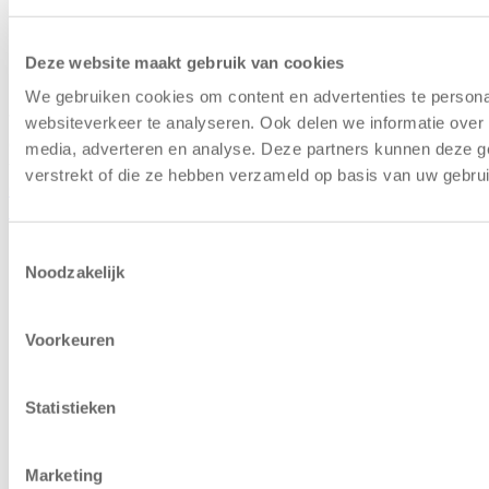
Referenzen
Kundenbeispiel im Bereich der
Lagerautomation für Gebrauchtgeräte
Deze website maakt gebruik van cookies
Kapazitätscheck
Berechnen Sie, wie viel Platz Sie
mit einem Lagerlift sparen können
We gebruiken cookies om content en advertenties te persona
websiteverkeer te analyseren. Ook delen we informatie over 
Copyright © 2025 | Relevator Sverige AB | Alle Rechte
media, adverteren en analyse. Deze partners kunnen deze g
vorbehalten |
Datenschutzerklärung
|
Allgemeine
verstrekt of die ze hebben verzameld op basis van uw gebru
Geschäftsbedingungen
|
Karriere
|
Lagerautomatisierung
bewerten
|
Priorisierung bei kommenden Maschinen
Toestemmingsselectie
Noodzakelijk
Voorkeuren
Statistieken
Marketing