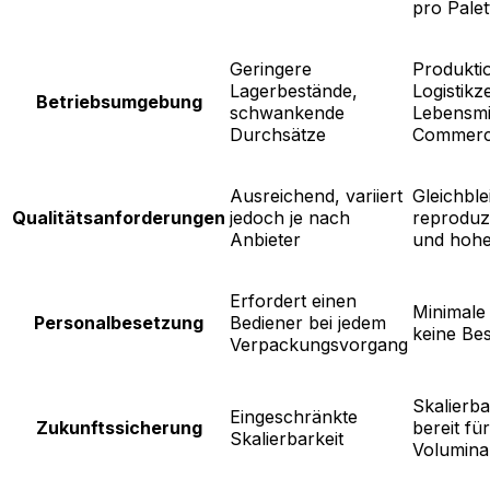
pro Palet
Geringere
Produktio
Lagerbestände,
Logistikz
Betriebsumgebung
schwankende
Lebensmit
Durchsätze
Commer
Ausreichend, variiert
Gleichble
Qualitätsanforderungen
jedoch je nach
reproduz
Anbieter
und hohe
Erfordert einen
Minimale
Personalbesetzung
Bediener bei jedem
keine Be
Verpackungsvorgang
Skalierb
Eingeschränkte
Zukunftssicherung
bereit fü
Skalierbarkeit
Volumina