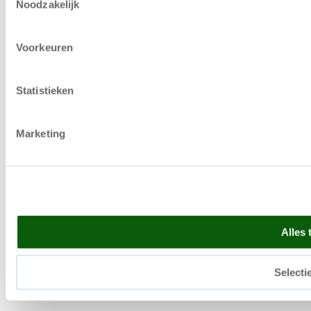
Noodzakelijk
Voorkeuren
Statistieken
Marketing
Alles 
Selecti