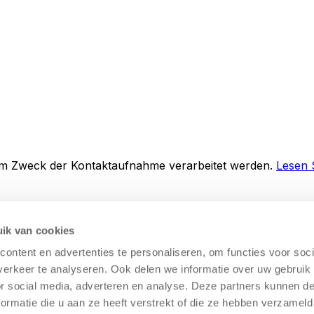
m Zweck der Kontaktaufnahme verarbeitet werden.
Lesen 
isierung
n der Lagerautomatisierung bei
ik van cookies
omation für Gebrauchtgeräte
ontent en advertenties te personaliseren, om functies voor soci
t einem Lagerlift sparen können
erkeer te analyseren. Ook delen we informatie over uw gebruik
or social media, adverteren en analyse. Deze partners kunnen 
orbehalten |
Datenschutzerklärung
|
Allgemeine Geschäfts
ormatie die u aan ze heeft verstrekt of die ze hebben verzameld