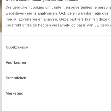
We gebruiken cookies om content en advertenties te persona
Copyright © 2025 | Relevator Sverige AB | Alle Rechte
websiteverkeer te analyseren. Ook delen we informatie over 
vorbehalten |
Datenschutzerklärung
|
Allgemeine
media, adverteren en analyse. Deze partners kunnen deze g
Geschäftsbedingungen
|
Karriere
|
Lagerautomatisierung
verstrekt of die ze hebben verzameld op basis van uw gebru
bewerten
|
Priorisierung bei kommenden Maschinen
Toestemmingsselectie
Noodzakelijk
Voorkeuren
Statistieken
Marketing