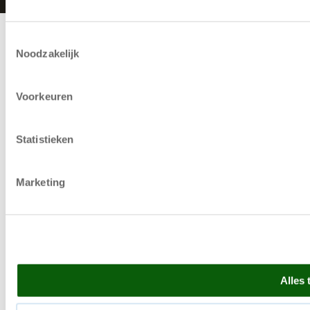
Toestemmingsselectie
Noodzakelijk
Voorkeuren
Statistieken
Marketing
Alles 