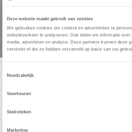
Lagerautomation für Gebrauchtgeräte
Kapazitätscheck
Berechnen Sie, wie viel Platz Sie
mit einem Lagerlift sparen können
Deze website maakt gebruik van cookies
We gebruiken cookies om content en advertenties te persona
Copyright © 2025 | Relevator Sverige AB | Alle Rechte
websiteverkeer te analyseren. Ook delen we informatie over 
vorbehalten |
Datenschutzerklärung
|
Allgemeine
media, adverteren en analyse. Deze partners kunnen deze g
Geschäftsbedingungen
|
Karriere
|
Lagerautomatisierung
verstrekt of die ze hebben verzameld op basis van uw gebru
bewerten
|
Priorisierung bei kommenden Maschinen
Toestemmingsselectie
Noodzakelijk
Voorkeuren
Statistieken
Marketing