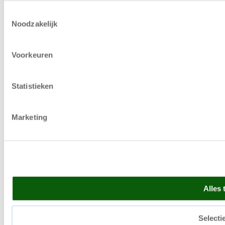
Toestemmingsselectie
Noodzakelijk
Voorkeuren
Statistieken
Marketing
Alles 
Selecti