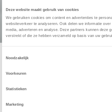
Kapazitätscheck
Berechnen Sie, wie viel Platz Sie
mit einem Lagerlift sparen können
Deze website maakt gebruik van cookies
We gebruiken cookies om content en advertenties te persona
Copyright © 2025 | Relevator Sverige AB | Alle Rechte
websiteverkeer te analyseren. Ook delen we informatie over 
vorbehalten |
Datenschutzerklärung
|
Allgemeine
media, adverteren en analyse. Deze partners kunnen deze g
Geschäftsbedingungen
|
Karriere
|
Lagerautomatisierung
verstrekt of die ze hebben verzameld op basis van uw gebru
bewerten
|
Priorisierung bei kommenden Maschinen
Toestemmingsselectie
Noodzakelijk
Voorkeuren
Statistieken
Marketing