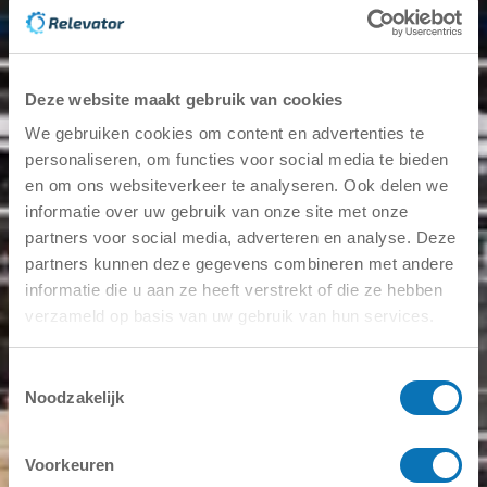
Ist ein gebrauchter Gabelstapler für unser
Unternehmen geeignet?
Für viele Unternehmen ist der Kauf eines
Deze website maakt gebruik van cookies
Flurförderzeugs eine notwendige Investition, um die
We gebruiken cookies om content en advertenties te
Logistik im Betrieb am Laufen zu halten. Gleichzeitig sind
neue Flurförderzeuge oft teuer und häufig für ei
personaliseren, om functies voor social media te bieden
en om ons websiteverkeer te analyseren. Ook delen we
5. Februar 2026
Weiterlesen
informatie over uw gebruik van onze site met onze
partners voor social media, adverteren en analyse. Deze
partners kunnen deze gegevens combineren met andere
informatie die u aan ze heeft verstrekt of die ze hebben
verzameld op basis van uw gebruik van hun services.
Relevator
Toestemmingsselectie
Noodzakelijk
info@relevator.se
+46 10 183 98 24
Voorkeuren
Kontaktieren Sie uns