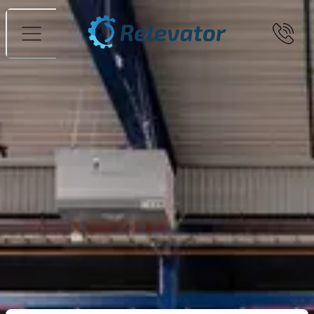
Menü
Blogbeitrag über Gabelstapler
Gabelstapler
7 Dinge, die Sie beim Verkauf von gebrauchten
Gabelstaplern beachten sollten
Der Verkauf gebrauchter Gabelstapler ist üblich, wenn
sich Betriebsabläufe ändern, ein Umzug ansteht oder in
neue Ausrüstung investiert wird. Ein gebrauchter
Gabelstapler, der nicht mehr voll ausgelas
30. März 2026
Weiterlesen
Gabelstapler