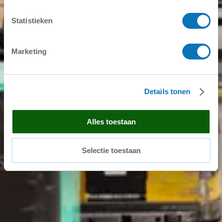
Stockholm
Statistieken
St. Eriksgatan 25A
112 39 Stockholm
Marketing
Auf der Karte anzeigen
Kungälv
Details tonen
Bilgatan 20
444 20 Kungälv
Alles toestaan
Auf der Karte anzeigen
Newsletter
Selectie toestaan
E-Mail
*
(
erforderlich
)
Ich stimme zu, dass meine personenbezogenen Daten
zum Zweck der Kontaktaufnahme verarbeitet werden.
Lesen Sie hier unsere Datenschutzerklärung
*