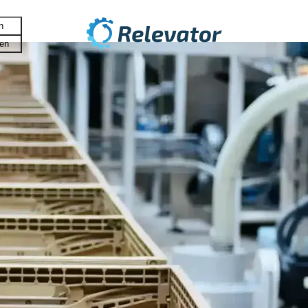
n
fen