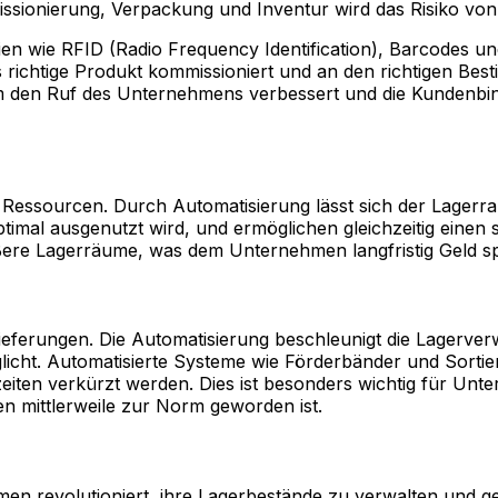
ionierung, Verpackung und Inventur wird das Risiko von F
ien wie RFID (Radio Frequency Identification), Barcodes u
s richtige Produkt kommissioniert und an den richtigen Bes
n Ruf des Unternehmens verbessert und die Kundenbindung 
d Ressourcen. Durch Automatisierung lässt sich der Lagerr
imal ausgenutzt wird, und ermöglichen gleichzeitig einen s
ößere Lagerräume, was dem Unternehmen langfristig Geld sp
Lieferungen. Die Automatisierung beschleunigt die Lagerver
ht. Automatisierte Systeme wie Förderbänder und Sortier
zeiten verkürzt werden. Dies ist besonders wichtig für Un
n mittlerweile zur Norm geworden ist.
men revolutioniert, ihre Lagerbestände zu verwalten und 