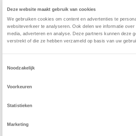
Umweltpolitik
So tragen wir zur Kreislaufwirtschaft
in der Lagerautomatisierung bei
Deze website maakt gebruik van cookies
Referenzen
Kundenbeispiel im Bereich der
We gebruiken cookies om content en advertenties te persona
Lagerautomation für Gebrauchtgeräte
Kapazitätscheck
Berechnen Sie, wie viel Platz Sie
websiteverkeer te analyseren. Ook delen we informatie over 
mit einem Lagerlift sparen können
media, adverteren en analyse. Deze partners kunnen deze g
verstrekt of die ze hebben verzameld op basis van uw gebru
Copyright © 2025 | Relevator Sverige AB | Alle Rechte
vorbehalten |
Datenschutzerklärung
|
Allgemeine
Geschäftsbedingungen
|
Karriere
|
Lagerautomatisierung
Toestemmingsselectie
bewerten
|
Priorisierung bei kommenden Maschinen
Noodzakelijk
Voorkeuren
Statistieken
Marketing