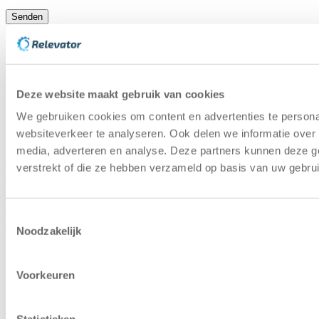
Senden
Hilfe-Center
Ratgeber zur gebrauchten
Lagerautomatisierung
Umweltpolitik
So tragen wir zur Kreislaufwirtschaft
in der Lagerautomatisierung bei
Deze website maakt gebruik van cookies
Referenzen
Kundenbeispiel im Bereich der
Lagerautomation für Gebrauchtgeräte
We gebruiken cookies om content en advertenties te persona
Kapazitätscheck
Berechnen Sie, wie viel Platz Sie
websiteverkeer te analyseren. Ook delen we informatie over 
mit einem Lagerlift sparen können
media, adverteren en analyse. Deze partners kunnen deze g
verstrekt of die ze hebben verzameld op basis van uw gebru
Copyright © 2025 | Relevator Sverige AB | Alle Rechte
vorbehalten |
Datenschutzerklärung
|
Allgemeine
Geschäftsbedingungen
|
Karriere
|
Lagerautomatisierung
Toestemmingsselectie
bewerten
|
Priorisierung bei kommenden Maschinen
Noodzakelijk
Voorkeuren