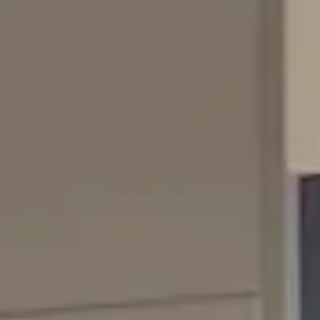
nde Lagerlifte mit rotierenden Regalen, die in einer Kommi
ich ideal, um Platz zu sparen sowie die Lagerung und Kom