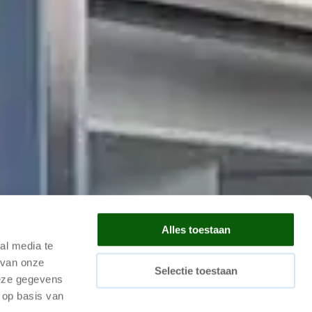
Alles toestaan
Sie hier unsere Datenschutzerklärung
*
al media te
 van onze
Selectie toestaan
deze gegevens
 op basis van