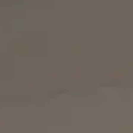
Die paternosterregale sind vom Modell Kardex Megamat R
Sichern Sie sich Vorrang bei unseren besten Objekten, in
Verfügbare paternosterregale