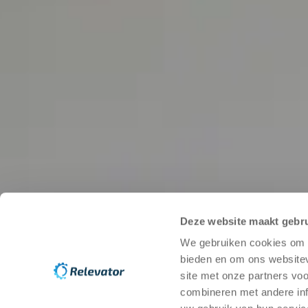
St. Eriksgatan 25A
112 39 Stockholm
Auf der Karte anzeigen
Kungälv
Bilgatan 20
444 20 Kungälv
Auf der Karte anzeigen
Newsletter
E-Mail
*
(
erforderlich
)
Deze website maakt gebru
Ich stimme zu, dass meine personenbezogenen Daten zu
We gebruiken cookies om c
Senden
bieden en om ons websitev
site met onze partners vo
Hilfe-Center
Ratgeber zur gebrauchten Lagerautomat
combineren met andere inf
Umweltpolitik
So tragen wir zur Kreislaufwirtschaft i