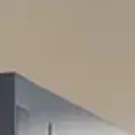
ssionieröffnung präsentiert werden. Diese Lösung
missionierung in Lagerräumen und Abstellräumen zu