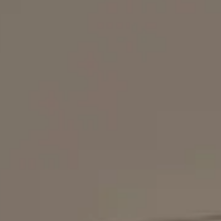
Paternosterregale
Paternosterregkare sind zuverlässige und platzspare
ermöglicht „Goods-to-Person“-Abläufe und eignet s
vereinfachen.
Produkte anzeigen