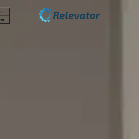
n
fen
 Lagerfläche bei DC Bil beim Umzug i
osterregalen von Relevator viel Platz gespart hat
e-Werkstatt, die für Volkswagen, Skoda, Peugeot und SEAT au
s Lager noch besser zu behalten, wurde zudem geprüft, ob 
er Immobilie zu installieren, bevor mit dem Bau des Zwisc
 Lieferzeit zu verkürzen. DC Bil hatte bereits zuvor die Pr
le schnell geliefert werden. Von der Auftragserteilung b
n wurden.