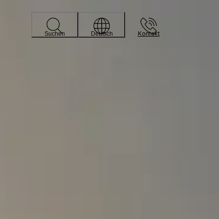
Kontakt
Suchen
Deutsch
n die neue Werkstatt
torisiert ist. Im Jahr 2021 begannen die Arbeiten für den
in paternosterregale investiert werden sollte.
hengeschosses und der Lagerflächen begonnen wurde;
ioritätenliste von Relevator abonniert, und als die
is zur Übergabe waren 6 Wochen vergangen, in denen die