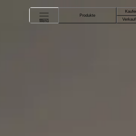
Kaufe
Produkte
Verkau
Menü
Gebrauchte paternosterregale sparten
Sehen Sie, wie DC Bil mit Hilfe von gebrauchten patern
Bilder
Direct Connection Bilservice (DC Bil) ist eine Vollservic
Umzug in eine neue Werkstatt – um den Überblick über da
Es war entscheidend, die paternosterregale vor Ort in d
daher hielt man Ausschau nach gebrauchten Anlagen, um die
passende Anlage auftauchte, konnten die paternosterrega
paternosterregale transportiert, installiert und übergebe