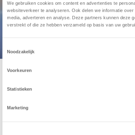
We gebruiken cookies om content en advertenties te persona
Lagerautomation für Gebrauchtgeräte
Kapazitätscheck
Berechnen Sie, wie viel Platz Sie
websiteverkeer te analyseren. Ook delen we informatie over 
mit einem Lagerlift sparen können
media, adverteren en analyse. Deze partners kunnen deze g
verstrekt of die ze hebben verzameld op basis van uw gebru
Copyright © 2025 | Relevator Sverige AB | Alle Rechte
vorbehalten |
Datenschutzerklärung
|
Allgemeine
Geschäftsbedingungen
|
Karriere
|
Lagerautomatisierung
Toestemmingsselectie
bewerten
|
Priorisierung bei kommenden Maschinen
Noodzakelijk
Voorkeuren
Statistieken
Marketing