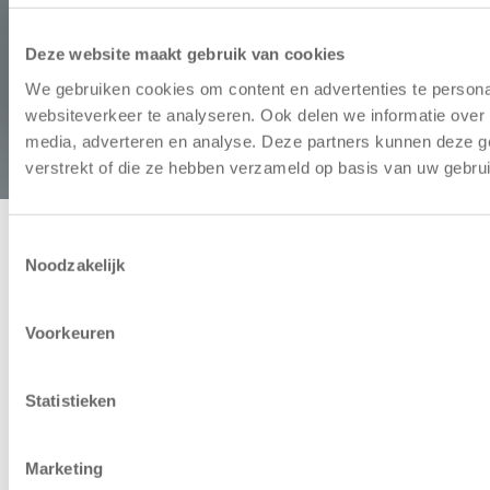
Lagerautomation für Gebrauchtgeräte
Kapazitätscheck
Berechnen Sie, wie viel Platz Sie
mit einem Lagerlift sparen können
Deze website maakt gebruik van cookies
We gebruiken cookies om content en advertenties te persona
Copyright © 2025 | Relevator Sverige AB | Alle Rechte
websiteverkeer te analyseren. Ook delen we informatie over 
vorbehalten |
Datenschutzerklärung
|
Allgemeine
media, adverteren en analyse. Deze partners kunnen deze g
Geschäftsbedingungen
|
Karriere
|
Lagerautomatisierung
verstrekt of die ze hebben verzameld op basis van uw gebru
bewerten
|
Priorisierung bei kommenden Maschinen
Toestemmingsselectie
Noodzakelijk
Voorkeuren
Statistieken
Marketing