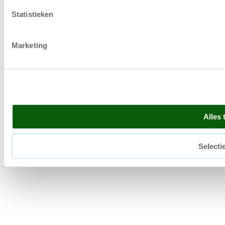
Statistieken
Marketing
Alles 
Selecti