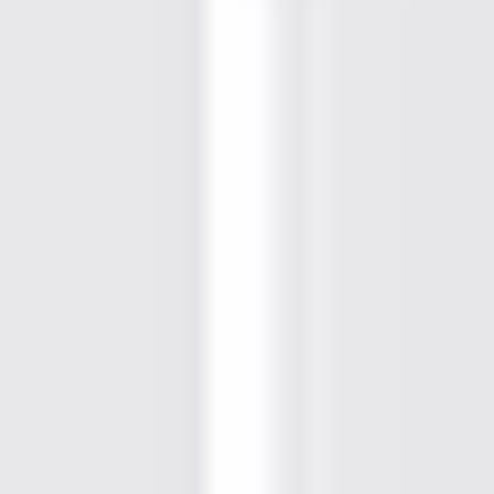
Lager, Industrie und Logistik an. Wir verkaufen
Rollenbahnen, Bandförderer und komplette
Fördersysteme in gutem Zustand. Hier finden Sie
Fördertechnik, die sowohl für leichte als auch für
schwere Lasten geeignet ist. Immer zu Festpreisen
und mit garantierter Funktionsfähigkeit.
Produkte anzeigen