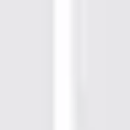
Rollenbahnen
Mit gebrauchten Rollenbahnen von Relevator
erhalten Sie eine kostengünstige Lösung, die die
Abwicklung Ihrer Warenströme verbessert, ohne
dass die Kosten unnötig steigen. Da wir unsere
Rollenbahnen auf Lager haben, können Sie Ihren
Warenstrom schnell erweitern oder anpassen – mit
Geräten, die bereits qualitätsgeprüft und
einsatzbereit sind.
Produkte anzeigen