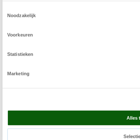
Toestemmingsselectie
Noodzakelijk
Voorkeuren
Statistieken
Marketing
Alles 
Selecti