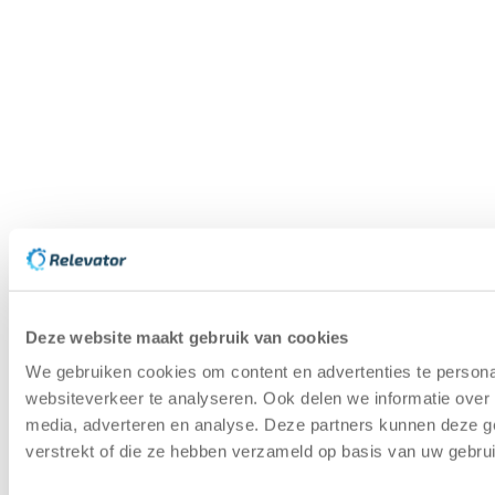
Ich stimme zu, dass meine personenbezogenen Daten
zum Zweck der Kontaktaufnahme verarbeitet werden.
Lesen Sie hier unsere Datenschutzerklärung
*
Senden
Hilfe-Center
Ratgeber zur gebrauchten
Lagerautomatisierung
Umweltpolitik
So tragen wir zur Kreislaufwirtschaft
in der Lagerautomatisierung bei
Referenzen
Kundenbeispiel im Bereich der
Lagerautomation für Gebrauchtgeräte
Kapazitätscheck
Berechnen Sie, wie viel Platz Sie
mit einem Lagerlift sparen können
Deze website maakt gebruik van cookies
We gebruiken cookies om content en advertenties te persona
Copyright © 2025 | Relevator Sverige AB | Alle Rechte
websiteverkeer te analyseren. Ook delen we informatie over 
vorbehalten |
Datenschutzerklärung
|
Allgemeine
media, adverteren en analyse. Deze partners kunnen deze g
Geschäftsbedingungen
|
Karriere
|
Lagerautomatisierung
verstrekt of die ze hebben verzameld op basis van uw gebru
bewerten
|
Priorisierung bei kommenden Maschinen