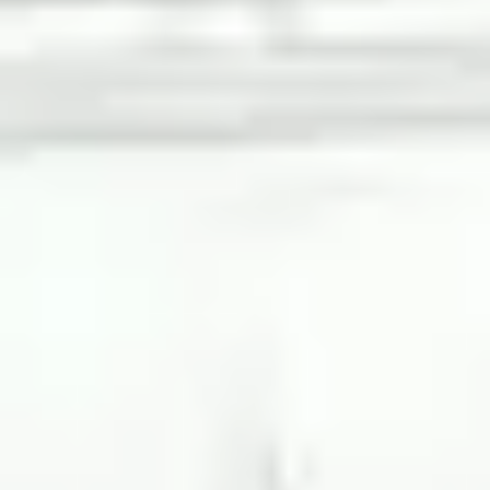
Rollenbahnen
Mit gebrauchten Rollenbahnen von Relevator
erhalten Sie eine kostengünstige Lösung, die die
Abwicklung Ihrer Warenströme verbessert, ohne
dass die Kosten unnötig steigen. Da wir unsere
Rollenbahnen auf Lager haben, können Sie Ihren
Warenstrom schnell erweitern oder anpassen – mit
Geräten, die bereits qualitätsgeprüft und
einsatzbereit sind.
Produkte anzeigen