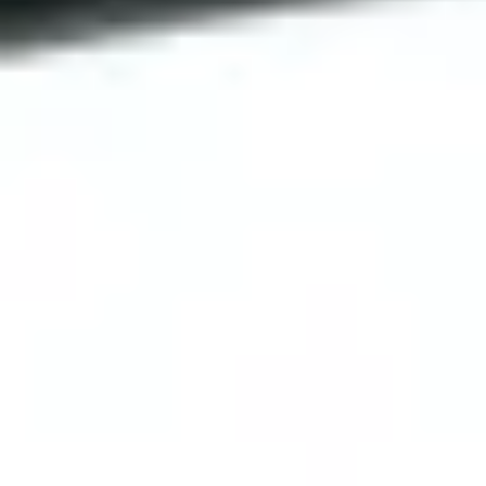
Ersatzteile
Allen Bradley Zusatzkontaktblock 100-KFA11E
1NO/1NC 5975446
12 EUR
Ersatzteile
Siemens Kontaktblock 3RH2911-1XA40-0MA0 4
NO 7215585
19 EUR
Ersatzteile
Siemens Kontaktblock 4NO 10001365
14 EUR
Ersatzteile
Siemens Hilfsschalter 2NO/2NC 10001364