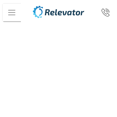
Menü
Startseite
Vertikale Lagersysteme
Ersatzteile
Siemens Kontaktblock 3RH2131-1FB40 (24 VDC) 3S1O
10071857
Bilder
Tova Samuelsson
+46760266602
tova.samuelsson@relevator.se
Angebot anfordern
Siemens Kontaktblock 3RH2131-
1FB40 (24 VDC) 3S1O 10071857