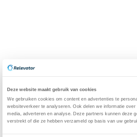
Ich stimme zu, dass meine personenbezogenen Daten
zum Zweck der Kontaktaufnahme verarbeitet werden.
Lesen Sie hier unsere Datenschutzerklärung
*
Senden
Hilfe-Center
Ratgeber zur gebrauchten
Lagerautomatisierung
Umweltpolitik
So tragen wir zur Kreislaufwirtschaft
in der Lagerautomatisierung bei
Referenzen
Kundenbeispiel im Bereich der
Lagerautomation für Gebrauchtgeräte
Kapazitätscheck
Berechnen Sie, wie viel Platz Sie
mit einem Lagerlift sparen können
Deze website maakt gebruik van cookies
We gebruiken cookies om content en advertenties te persona
Copyright © 2025 | Relevator Sverige AB | Alle Rechte
websiteverkeer te analyseren. Ook delen we informatie over 
vorbehalten |
Datenschutzerklärung
|
Allgemeine
media, adverteren en analyse. Deze partners kunnen deze g
Geschäftsbedingungen
|
Karriere
|
Lagerautomatisierung
verstrekt of die ze hebben verzameld op basis van uw gebru
bewerten
|
Priorisierung bei kommenden Maschinen