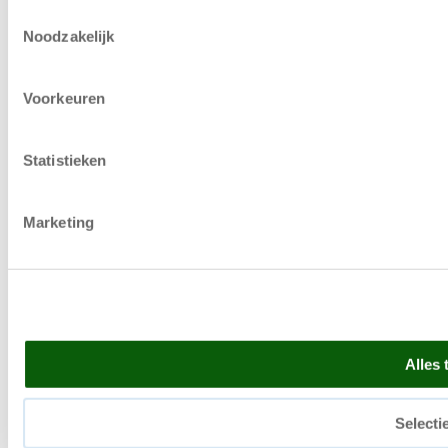
Toestemmingsselectie
Noodzakelijk
Voorkeuren
Statistieken
Marketing
Alles 
Selecti