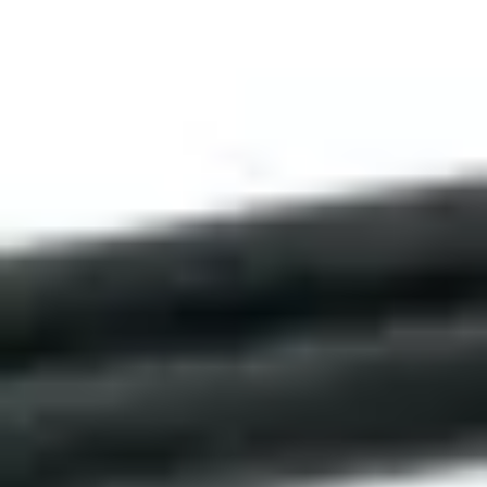
Objekt-ID: 00665
46 EUR
Übersicht
Technische Details
Häufig gestellte Fragen
Verfügbarkeit
1 zum Verkauf
Übersicht
Siemens-Kontaktblock 3RH2131-1FB40 (24 VDC) 3S1O
10071857.
Neuwertig, unbenutzt.
Lieferzeit: 1–3 Tage.
Ähnliche Produkte