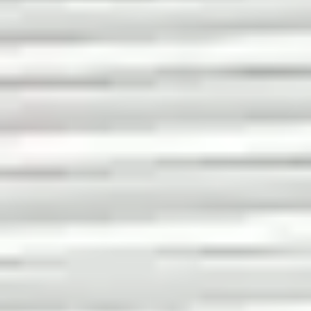
Rollenbahnen, Bandförderer und komplette
Fördersysteme in gutem Zustand. Hier finden Sie
Fördertechnik, die sowohl für leichte als auch für
schwere Lasten geeignet ist. Immer zu Festpreisen
und mit garantierter Funktionsfähigkeit.
Produkte anzeigen