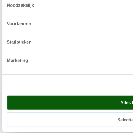
Noodzakelijk
Voorkeuren
Statistieken
Marketing
Alles 
Selecti