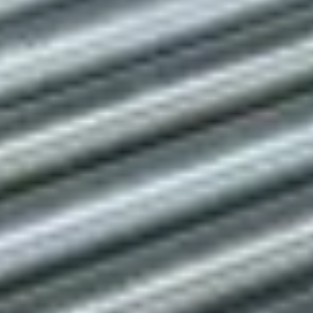
Bandsteuerung für die Fördertechnik
Es kann verschiedene Gründe dafür geben, dass
Bandförderer funktioniert nicht so, wie es sollte. Dies
kann zum Beispiel Folgendes sein: ● ein falsch
eingestellter Bandförderer oder das För
24. Juni 2025
Weiterlesen
Ratgeber zu Fördertechnik
Welche Art von Band soll es sein?
Je nachdem, welche Art von Tätigkeit Sie ausüben,
müssen Sie berücksichtigen, welche Art von
Förderband Sie für Ihre Fördertechnik benötigen. Soll
das Förderband in ein Fördersystem integriert werden,
24. Juni 2025
Weiterlesen
Ratgeber zu Fördertechnik
So spannt man ein Förderband