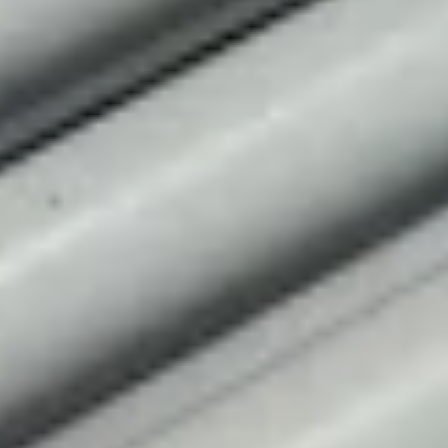
Der ultimative Leitfaden für Fördertechnik
Suchen Sie Informationen zu Fördertechnik und ihre
Rolle im E-Commerce, im Lagerwesen und in der
Logistik? In diesem Leitfaden geben wir Ihnen einen
Überblick über alles, was Sie über Förderer wisse
3. September 2024
Weiterlesen
Mehr laden
Es werden 12 von 19 Beiträgen angezeigt
Relevator
info@relevator.se
+46 10 183 98 24