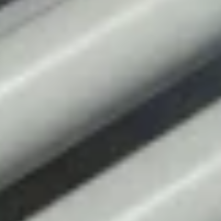
Kontaktieren Sie uns
Stockholm
St. Eriksgatan 25A
112 39 Stockholm
Auf der Karte anzeigen
Kungälv
Bilgatan 20
444 20 Kungälv
Auf der Karte anzeigen
Newsletter
E-Mail
*
(
erforderlich
)
Ich stimme zu, dass meine personenbezogenen Daten
zum Zweck der Kontaktaufnahme verarbeitet werden.