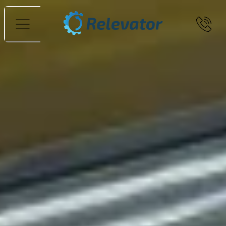
Menü
Ratgeber zu gebrauchter
Fördertechnik für einen effizienteren
Materialfluss und eine kluge
Investition
Ratgeber zu Fördertechnik
Verschiedene Arten von Rollenbahnen
Bei der Auswahl einer Rollenbahn ist es wichtig, die
Umgebungsbedingungen zu berücksichtigen, unter
denen die Rollenbahn eingesetzt wird. Wenn die
Rollenbahn beispielsweise in einer feuchten Umgebung
25. Juni 2025
Weiterlesen