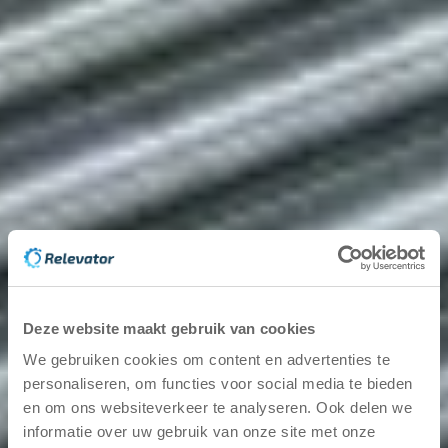
Die richtige Spannung eines Förderbandes ist
entscheidend für optimale Leistung, lange Lebensdauer
und minimale Betriebsstörungen. Für viele Unternehmen
sind Förderbänder ein zentraler Bestandteil der
24. Juni 2025
Weiterlesen
Ratgeber zu Fördertechnik
Die fünf größten Hersteller von Rollenbahnen in
Schweden
Eine Rollenbahn ist eine Transportlösung, die den
Materialumschlag in Lager und Logistik optimiert. Es hilft
dabei, Güter unterschiedlicher Größe und Gewichte zu
lenken und zu bewegen, wodurch der man
Deze website maakt gebruik van cookies
We gebruiken cookies om content en advertenties te
24. Juni 2025
Weiterlesen
personaliseren, om functies voor social media te bieden
Ratgeber zu Fördertechnik
en om ons websiteverkeer te analyseren. Ook delen we
informatie over uw gebruik van onze site met onze
Leitfaden: Optimierung des Lagerflusses mit