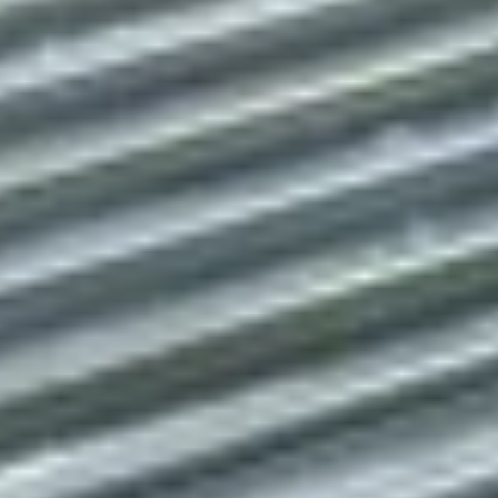
Ratgeber zu Fördertechnik
Arten von Bandförderern
Vor dem Kauf eines Bandförderer Es gibt viele
Möglichkeiten, z. B.: Die Antwort auf diese Fragen lautet
oft, dass man sich zunächst einmal auf die Grundlagen
besinnen muss – welche Arten von Bandför
24. Juni 2025
Weiterlesen
Ratgeber zu Fördertechnik
Vorteile beim Kauf gebrauchter Rollenbahnen
Rollenbahnen gibt es in verschiedenen Ausführungen
und sie können sowohl angetrieben als auch nicht
angetrieben sein. Die folgenden sind jedoch die
gängigsten Typen: Schwerkraftförderer: Nutzt die Sc
24. Juni 2025
Weiterlesen
Ratgeber zu Fördertechnik